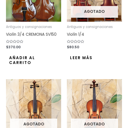
AGOTADO
Antiguos y consignaciones
Antiguos y consignaciones
Violín 3/4 CREMONA SV150
Violín 1/4
Valorado
$
370.00
Valorado
$
80.50
con
con
0
0
de
de
AÑADIR AL
LEER MÁS
5
5
CARRITO
AGOTADO
AGOTADO