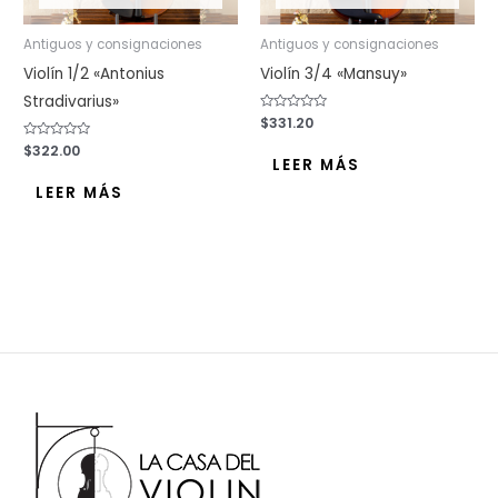
Antiguos y consignaciones
Antiguos y consignaciones
Violín 1/2 «Antonius
Violín 3/4 «Mansuy»
Stradivarius»
Valorado
$
331.20
con
0
Valorado
$
322.00
de
con
LEER MÁS
5
0
de
LEER MÁS
5