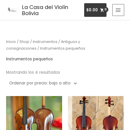
Ir
MAI
La Casa del Violín
$
0.00
al
Bolivia
MEN
contenido
Ordenado
por
precio:
bajo
a
alto
Inicio
/
Shop
/
Instrumentos
/
Antiguos y
consignaciones
/ Instrumentos pequeños
Instrumentos pequeños
Mostrando los 4 resultados