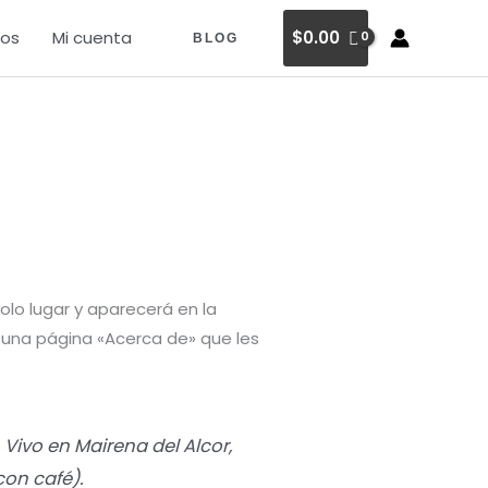
os
Mi cuenta
$
0.00
BLOG
lo lugar y aparecerá en la
 una página «Acerca de» que les
Vivo en Mairena del Alcor,
con café).