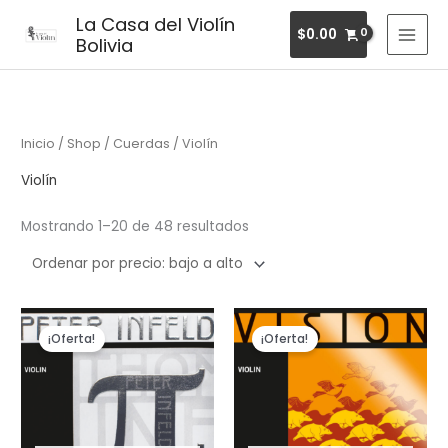
Ir
MAI
La Casa del Violín
$
0.00
al
Bolivia
MEN
contenido
Ordenado
por
precio:
bajo
a
alto
Inicio
/
Shop
/
Cuerdas
/ Violín
Violín
Mostrando 1–20 de 48 resultados
El
El
El
El
precio
precio
precio
precio
¡Oferta!
¡Oferta!
original
actual
original
actual
era:
es:
era:
es:
$178.30.
$149.50.
$72.50.
$60.60.