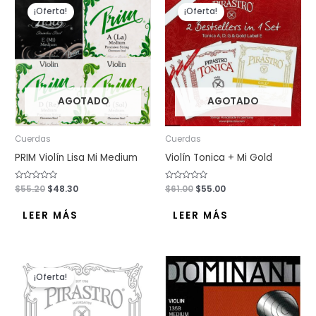
precio
precio
precio
precio
¡Oferta!
¡Oferta!
original
actual
original
actual
era:
es:
era:
es:
$55.20.
$48.30.
$61.00.
$55.00.
AGOTADO
AGOTADO
Cuerdas
Cuerdas
PRIM Violín Lisa Mi Medium
Violín Tonica + Mi Gold
Valorado
$
55.20
$
48.30
Valorado
$
61.00
$
55.00
con
con
0
0
de
de
LEER MÁS
LEER MÁS
5
5
El
El
precio
precio
¡Oferta!
original
actual
era:
es:
$80.50.
$67.90.