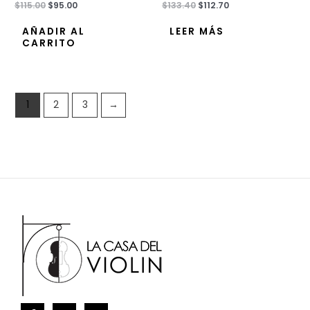
Valorado
$
115.00
$
95.00
Valorado
$
133.40
$
112.70
con
con
0
0
de
de
AÑADIR AL
LEER MÁS
5
5
CARRITO
1
2
3
→