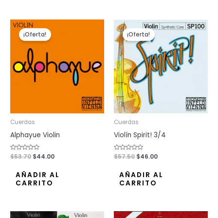
El
El
El
El
precio
precio
precio
precio
¡Oferta!
¡Oferta!
original
actual
original
actual
era:
es:
era:
es:
$53.70.
$44.00.
$57.50.
$46.00.
Cuerdas
Cuerdas
Alphayue Violin
Violín Spirit! 3/4
Valorado
$
53.70
$
44.00
Valorado
$
57.50
$
46.00
con
con
0
0
de
de
AÑADIR AL
AÑADIR AL
5
5
CARRITO
CARRITO
El
El
El
El