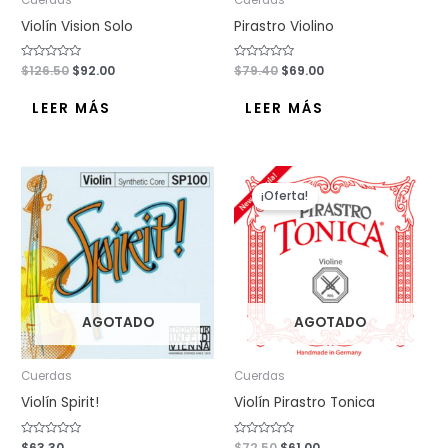
Violín Vision Solo
Pirastro Violino
Valorado
$
126.50
$
92.00
Valorado
$
79.40
$
69.00
con
con
0
0
de
de
LEER MÁS
LEER MÁS
5
5
El
El
precio
precio
¡Oferta!
original
actual
era:
es:
$72.50.
$61.00.
AGOTADO
AGOTADO
Cuerdas
Cuerdas
Violín Spirit!
Violín Pirastro Tonica
Valorado
$
63.30
Valorado
$
72.50
$
61.00