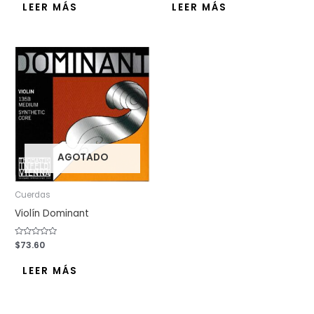
de
de
LEER MÁS
LEER MÁS
5
5
AGOTADO
Cuerdas
Violín Dominant
Valorado
$
73.60
con
0
de
LEER MÁS
5