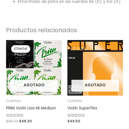
Entorchado de plata en las cuerdas Re (D) y Sol (G).
Productos relacionados
El
El
precio
precio
¡Oferta!
¡Oferta!
original
actual
era:
es:
$55.20.
$48.30.
AGOTADO
AGOTADO
Cuerdas
Cuerdas
PRIM Violín Lisa Mi Medium
Violín Superflex
Valorado
$
55.20
$
48.30
Valorado
$
49.50
con
con
0
0