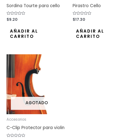
Sordina Tourte para cello
Pirastro Cello
Valorado
$
9.20
Valorado
$
17.30
con
con
0
0
de
de
AÑADIR AL
AÑADIR AL
5
5
CARRITO
CARRITO
AGOTADO
Accesorios
C-Clip Protector para violin