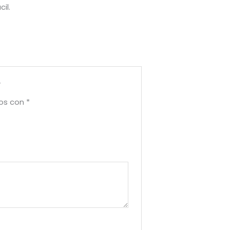
il.
”
dos con
*