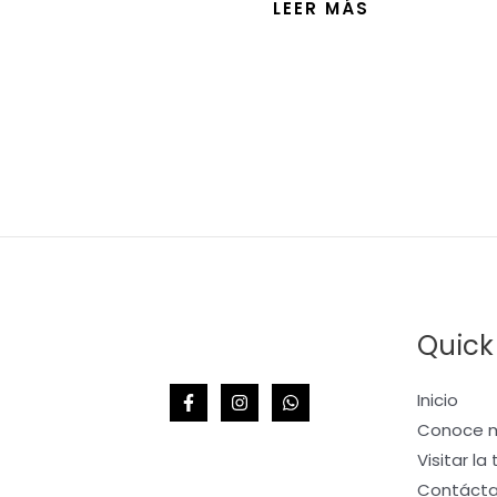
LEER MÁS
5
Quick
Inicio
Conoce m
Visitar la
Contáct