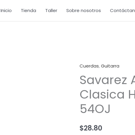
Inicio
Tienda
Taller
Sobre nosotros
Contáctan
Cuerdas
,
Guitarra
Savarez
Savarez 
Alliance
Clasica
Clasica 
High
Tension
54OJ
54OJ
cantidad
$
28.80