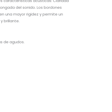
es características acústicas: Claridad
olongada del sonido. Los bordones
en una mayor rigidez y permite un
 brillante.
as de agudos.