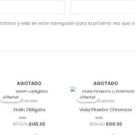
trónico y web en este navegador para la próxima vez que 
AGOTADO
AGOTADO
El
El
El
El
precio
precio
precio
preci
¡Oferta!
¡Oferta!
¡Oferta!
¡Oferta!
original
actual
original
actua
Cuerdas
Cuerdas
era:
es:
era:
es:
Violín Obligato
Viola Pirastro Chromcor
$173.70.
$145.00.
$134.60.
$100.0
$
173.70
$
145.00
$
134.60
$
100.00
Valorado
Valorado
con
con
0
0
de
de