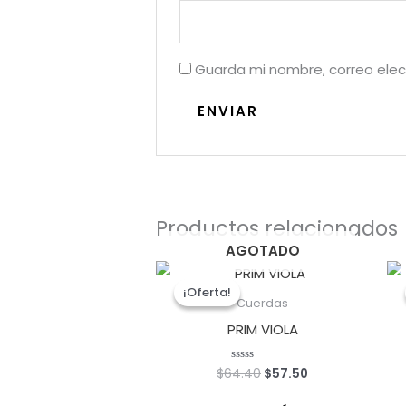
Guarda mi nombre, correo elec
Productos relacionados
AGOTADO
El
El
precio
precio
¡Oferta!
¡Oferta!
original
actual
Cuerdas
era:
es:
PRIM VIOLA
$64.40.
$57.50.
$
64.40
$
57.50
Valorado
con
0
de