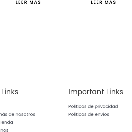
LEER MÁS
LEER MÁS
5
5
 Links
Important Links
Politicas de privacidad
ás de nosotros
Politicas de envíos
 tienda
anos