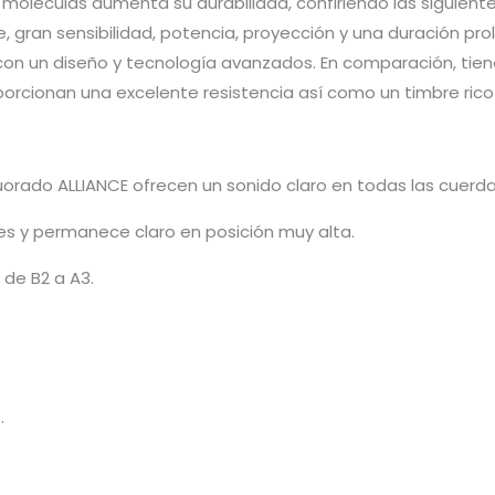
s moléculas aumenta su durabilidad, confiriendo las siguient
e, gran sensibilidad, potencia, proyección y una duración pr
con un diseño y tecnología avanzados. En comparación, tien
orcionan una excelente resistencia así como un timbre rico y
uorado ALLIANCE ofrecen un sonido claro en todas las cuerd
res y permanece claro en posición muy alta.
 de B2 a A3.
.