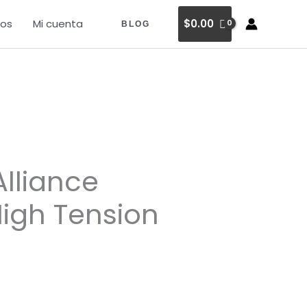
os
Mi cuenta
$
0.00
BLOG
Alliance
High Tension