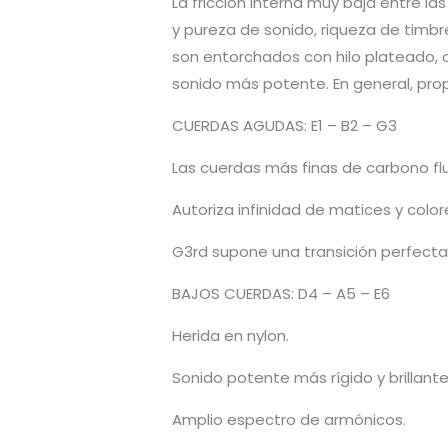
La fricción interna muy baja entre la
y pureza de sonido, riqueza de timbr
son entorchados con hilo plateado, 
sonido más potente. En general, prop
CUERDAS AGUDAS: E1 – B2 – G3
Las cuerdas más finas de carbono fl
Autoriza infinidad de matices y colo
G3rd supone una transición perfecta
BAJOS CUERDAS: D4 – A5 – E6
Herida en nylon.
Sonido potente más rígido y brillante
Amplio espectro de armónicos.