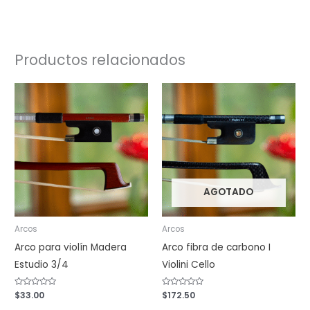
Productos relacionados
AGOTADO
Arcos
Arcos
Arco para violín Madera
Arco fibra de carbono I
Estudio 3/4
Violini Cello
Valorado
$
33.00
Valorado
$
172.50
con
con
0
0