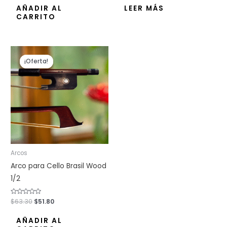
de
de
AÑADIR AL
LEER MÁS
5
5
CARRITO
El
El
precio
precio
¡Oferta!
¡Oferta!
original
actual
era:
es:
$63.30.
$51.80.
Arcos
Arco para Cello Brasil Wood
1/2
Valorado
$
63.30
$
51.80
con
0
de
AÑADIR AL
5