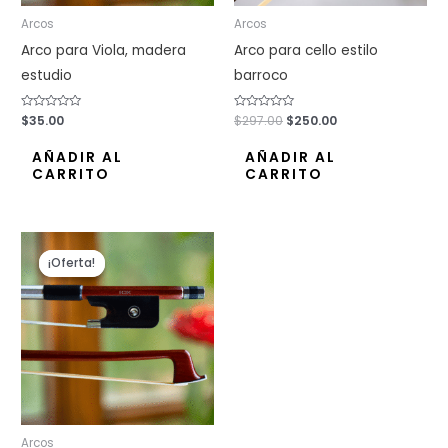
Arcos
Arcos
Arco para Viola, madera
Arco para cello estilo
estudio
barroco
Valorado
$
35.00
Valorado
$
297.00
$
250.00
con
con
0
0
de
de
AÑADIR AL
AÑADIR AL
5
5
CARRITO
CARRITO
El
El
precio
precio
¡Oferta!
¡Oferta!
original
actual
era:
es:
$65.00.
$59.00.
Arcos