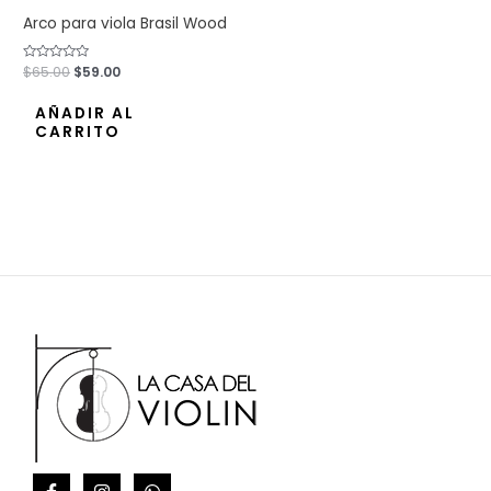
Arco para viola Brasil Wood
Valorado
$
65.00
$
59.00
con
0
de
AÑADIR AL
5
CARRITO