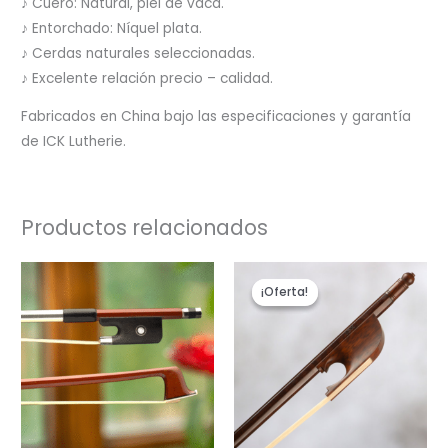
♪ Cuero: Natural, piel de vaca.
♪ Entorchado: Níquel plata.
♪ Cerdas naturales seleccionadas.
♪ Excelente relación precio – calidad.
Fabricados en China bajo las especificaciones y garantía
de ICK Lutherie.
Productos relacionados
El
El
precio
precio
¡Oferta!
¡Oferta!
original
actual
era:
es:
$297.00.
$250.00.