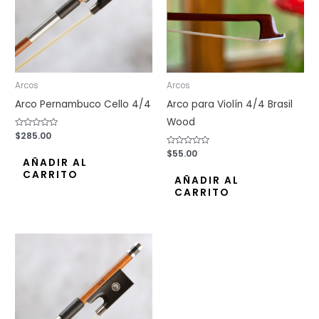
Arcos
Arcos
Arco Pernambuco Cello 4/4
Arco para Violín 4/4 Brasil
Wood
Valorado
$
285.00
con
0
Valorado
$
55.00
de
con
AÑADIR AL
5
0
CARRITO
de
AÑADIR AL
5
CARRITO