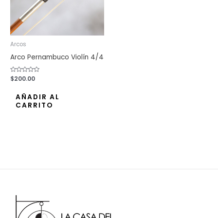
Arcos
Arco Pernambuco Violín 4/4
Valorado
$
200.00
con
0
de
AÑADIR AL
5
CARRITO