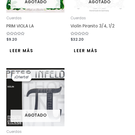
AGOTADO
AGOTADO
Cuerdas
Cuerdas
PRIM VIOLA LA
Violín Piranito 3/4, 1/2
Valorado
$
9.20
Valorado
$
32.20
con
con
0
0
de
de
LEER MÁS
LEER MÁS
5
5
El
El
precio
precio
¡Oferta!
¡Oferta!
original
actual
era:
es:
$178.30.
$149.50.
AGOTADO
Cuerdas