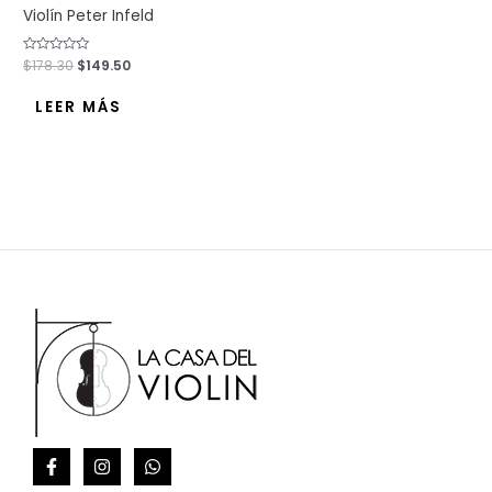
Violín Peter Infeld
Valorado
$
178.30
$
149.50
con
0
de
LEER MÁS
5