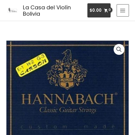
Ir
MAI
La Casa del Violín
$
0.00
al
Bolivia
MEN
contenido