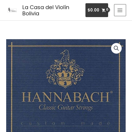
Ir
MAI
La Casa del Violín
$
0.00
al
Bolivia
MEN
contenido