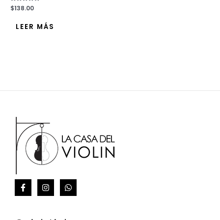
Valorado
$
138.00
con
0
de
LEER MÁS
5