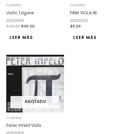
Cuerdas
Cuerdas
Violín Tzigane
PRIM VIOLA RE
Valorado
$
120.80
$
101.20
Valorado
$
9.20
con
con
0
0
de
de
LEER MÁS
LEER MÁS
5
5
AGOTADO
Cuerdas
Peter Infeld Viola