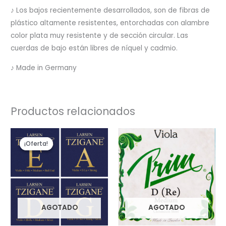
♪ Los bajos recientemente desarrollados, son de fibras de
plástico altamente resistentes, entorchadas con alambre
color plata muy resistente y de sección circular. Las
cuerdas de bajo están libres de níquel y cadmio.
♪ Made in Germany
Productos relacionados
El
El
precio
precio
¡Oferta!
¡Oferta!
original
actual
era:
es:
$120.80.
$101.20.
AGOTADO
AGOTADO