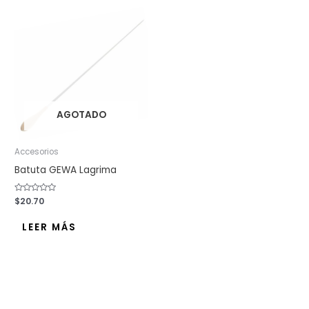
AGOTADO
Accesorios
Batuta GEWA Lagrima
Valorado
$
20.70
con
0
de
LEER MÁS
5