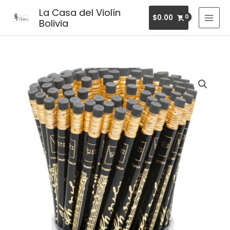
Ir
MAI
La Casa del Violín
$
0.00
al
Bolivia
MEN
contenido