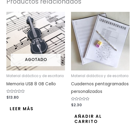
Productos relacionados
AGOTADO
Material didáctico y de escritorio
Material didáctico y de escritorio
Memoria USB 8 GB Cello
Cuadernos pentagramados
personalizados
Valorado
$
13.80
con
0
Valorado
$
2.30
de
con
LEER MÁS
5
0
de
AÑADIR AL
5
CARRITO