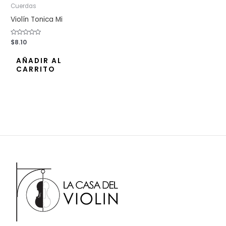
Cuerdas
Violín Tonica Mi
Valorado
$
8.10
con
0
de
AÑADIR AL
5
CARRITO