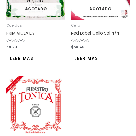
AGOTADO
AGOTADO
Cuerdas
Cello
PRIM VIOLA LA
Red Label Cello Sol 4/4
Valorado
$
9.20
Valorado
$
56.40
con
con
0
0
de
de
LEER MÁS
LEER MÁS
5
5