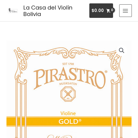
Ir
MAI
La Casa del Violín
$
0.00
al
Bolivia
MEN
contenido
Pirastro
Mi
Gold
cantidad