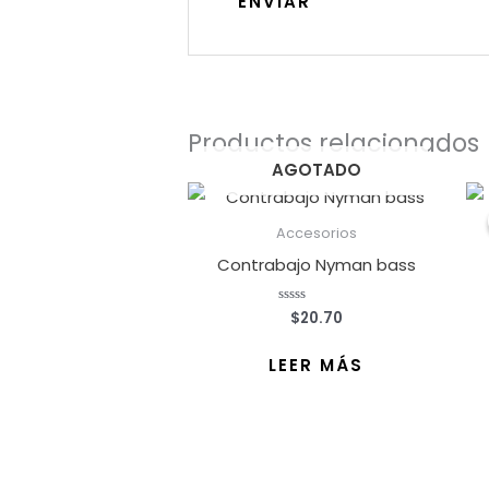
Productos relacionados
AGOTADO
Accesorios
Contrabajo Nyman bass
$
20.70
Valorado
con
0
de
LEER MÁS
5