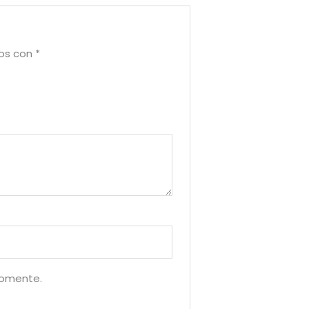
dos con
*
comente.