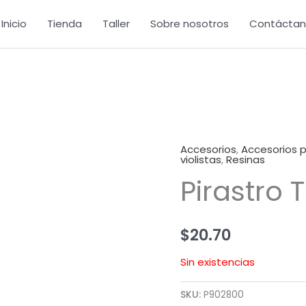
Inicio
Tienda
Taller
Sobre nosotros
Contáctan
Accesorios
,
Accesorios pa
violistas
,
Resinas
Pirastro 
$
20.70
Sin existencias
SKU:
P902800