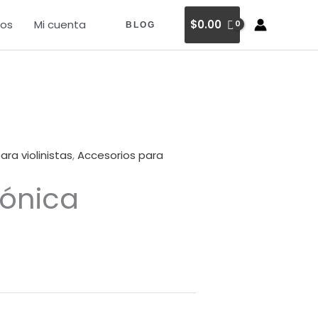
os
Mi cuenta
$
0.00
BLOG
ra violinistas
,
Accesorios para
Tónica