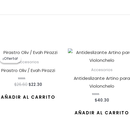
El
El
precio
precio
¡Oferta!
¡Oferta!
original
actual
Accesorios
era:
es:
Pirastro Oliv / Evah Pirazzi
Accesorios
$26.60.
$22.30.
Antideslizante Artino par
$
26.60
$
22.30
Valorado
Violonchelo
con
0
de
AÑADIR AL CARRITO
5
$
40.30
Valorado
con
0
de
AÑADIR AL CARRITO
5