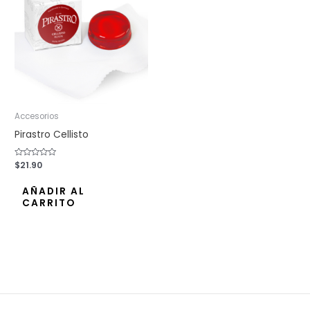
Accesorios
Pirastro Cellisto
Valorado
$
21.90
con
0
de
AÑADIR AL
5
CARRITO