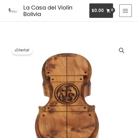
Ir
MAI
La Casa del Violín
$
0.00
al
Bolivia
MEN
contenido
El
El
¡Oferta!
precio
precio
original
actual
era:
es:
$34.50.
$25.30.