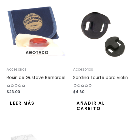
AGOTADO
Accesorios
Accesorios
Rosin de Gustave Bernardel
Sordina Tourte para violín
Valorado
$
23.00
Valorado
$
4.60
con
con
0
0
de
de
LEER MÁS
AÑADIR AL
5
5
CARRITO