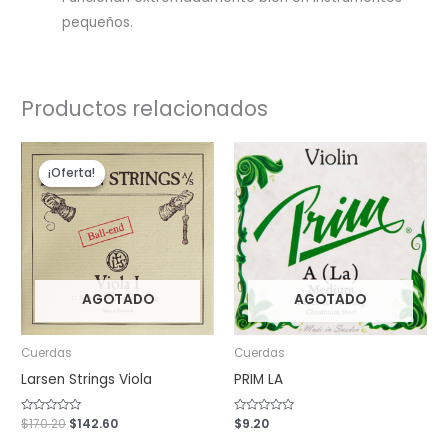
pequeños.
Productos relacionados
El
El
precio
precio
¡Oferta!
¡Oferta!
original
actual
era:
es:
$170.20.
$142.60.
AGOTADO
AGOTADO
Cuerdas
Cuerdas
Larsen Strings Viola
PRIM LA
Valorado
$
170.20
$
142.60
Valorado
$
9.20
con
con
0
0