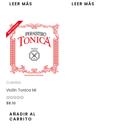
de
de
LEER MÁS
LEER MÁS
5
5
Cuerdas
Violín Tonica Mi
Valorado
$
8.10
con
0
de
AÑADIR AL
5
CARRITO