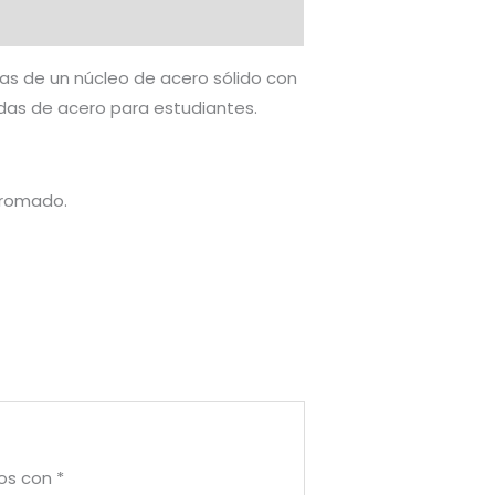
has de un núcleo de acero sólido con
das de acero para estudiantes.
 cromado.
dos con
*