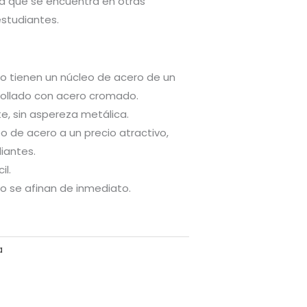
ca que se encuentra en otras
studiantes.
to tienen un núcleo de acero de un
nrollado con acero cromado.
te, sin aspereza metálica.
 de acero a un precio atractivo,
iantes.
il.
to se afinan de inmediato.
a