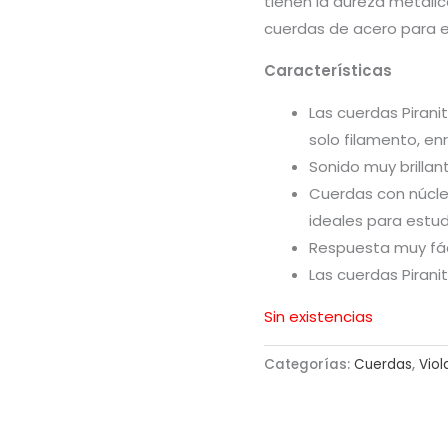
tienen la dureza metáli
cuerdas de acero para e
Características
Las cuerdas Pirani
solo filamento, e
Sonido muy brillan
Cuerdas con núcleo
ideales para estud
Respuesta muy fác
Las cuerdas Pirani
Sin existencias
Categorías:
Cuerdas
,
Viol