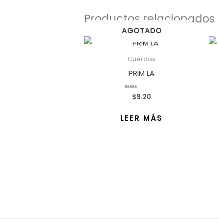
Productos relacionados
AGOTADO
Cuerdas
PRIM LA
$
9.20
Valorado
con
0
de
LEER MÁS
5