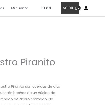
os
Mi cuenta
$
0.00
BLOG
stro Piranito
ecio
tual
:
rastro Piranito son cuerdas de alta
4.00.
s. Están hechas de un núcleo de
torchado de acero cromado. No