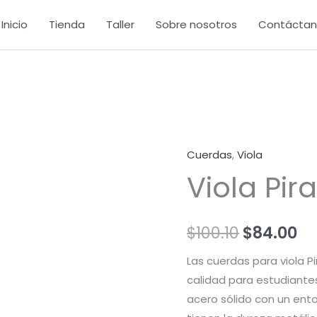
Inicio
Tienda
Taller
Sobre nosotros
Contáctan
Cuerdas
,
Viola
El
El
Viola Pira
precio
pr
original
ac
$
100.10
$
84.00
era:
es
Las cuerdas para viola Pi
$100.10.
$8
calidad para estudiante
acero sólido con un en