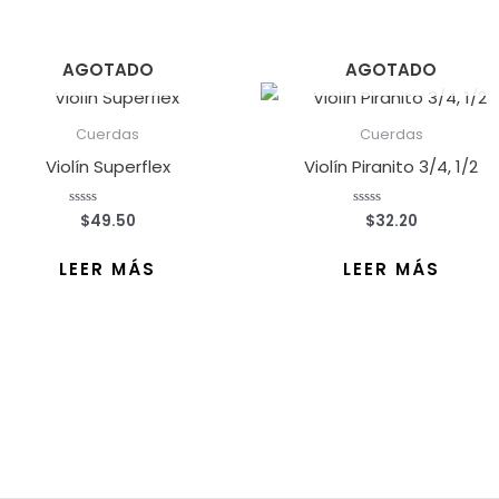
AGOTADO
AGOTADO
Cuerdas
Cuerdas
Violín Superflex
Violín Piranito 3/4, 1/2
$
49.50
$
32.20
Valorado
Valorado
con
con
0
0
de
de
LEER MÁS
LEER MÁS
5
5