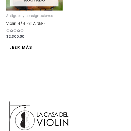
AGOTADO
Antiguos y consignaciones
Violin 4/4 «STAINER»
Valorado
$
2,300.00
con
0
de
LEER MÁS
5