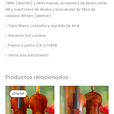
Teller (alemán) y alma nuevas, accesorios de ébano estilo
Hill y mentonera de ébano y tiracuerdas de fibra de
carbono Wittenr (aleman)
♪ Tapa Abeto, costados y espalda de Arce.
♪ Garantía: ICK Lutherie
♪ Puesta a punto: ICK LUTHERIE
♪ Venta solo instrumento.
Productos relacionados
El
El
precio
precio
¡Oferta!
¡Oferta!
original
actual
era:
es:
$3,220.00.
$2,760.00.