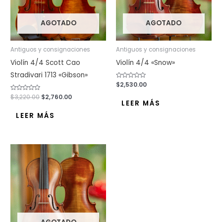
AGOTADO
AGOTADO
Antiguos y consignaciones
Antiguos y consignaciones
Violín 4/4 Scott Cao
Violín 4/4 «Snow»
Stradivari 1713 «Gibson»
Valorado
$
2,530.00
con
0
Valorado
$
3,220.00
$
2,760.00
de
con
LEER MÁS
5
0
de
LEER MÁS
5