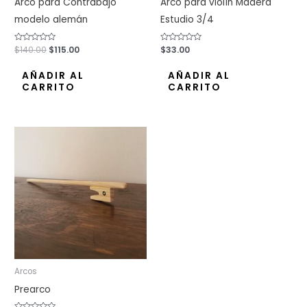
Arco para Contrabajo
Arco para violín Madera
modelo alemán
Estudio 3/4
Valorado
$
140.00
$
115.00
Valorado
$
33.00
con
con
0
0
de
de
AÑADIR AL
AÑADIR AL
5
5
CARRITO
CARRITO
Arcos
Prearco