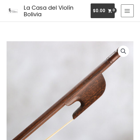
Ir
MAI
La Casa del Violín
$
0.00
al
Bolivia
MEN
contenido
Arco
para
violín
estilo
barroco
cantidad