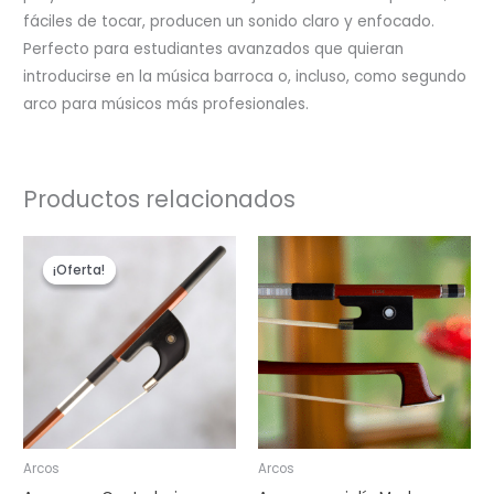
fáciles de tocar, producen un sonido claro y enfocado.
Perfecto para estudiantes avanzados que quieran
introducirse en la música barroca o, incluso, como segundo
arco para músicos más profesionales.
Productos relacionados
El
El
precio
precio
¡Oferta!
¡Oferta!
original
actual
era:
es:
$140.00.
$115.00.
Arcos
Arcos