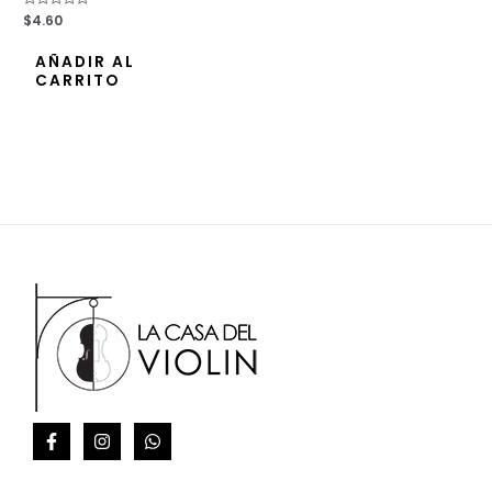
Valorado
$
4.60
con
0
de
AÑADIR AL
5
CARRITO