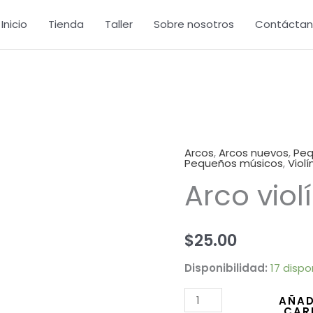
Inicio
Tienda
Taller
Sobre nosotros
Contáctan
Arcos
,
Arcos nuevos
,
Peq
Arco
Pequeños músicos
,
Violí
violín
Arco violí
1/8
cantidad
$
25.00
Disponibilidad:
17 dispo
AÑAD
CAR