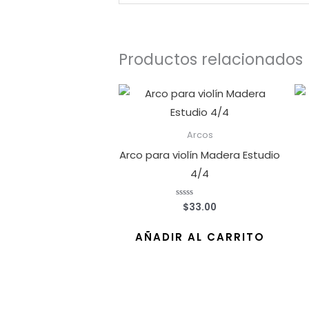
Productos relacionados
Arcos
Arco para violín Madera Estudio
4/4
$
33.00
Valorado
con
0
de
AÑADIR AL CARRITO
5