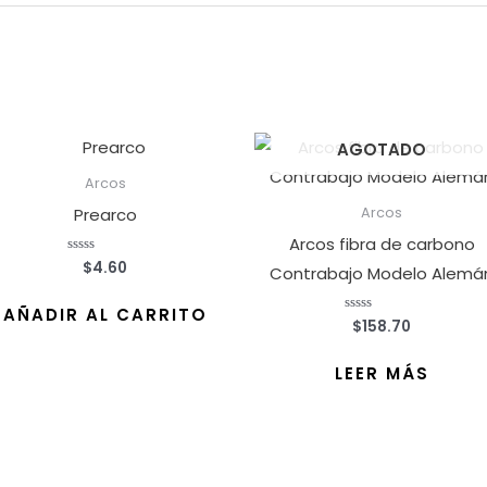
AGOTADO
Arcos
Prearco
Arcos
Arcos fibra de carbono
$
4.60
Valorado
Contrabajo Modelo Alemá
con
0
de
AÑADIR AL CARRITO
5
$
158.70
Valorado
con
0
de
LEER MÁS
5