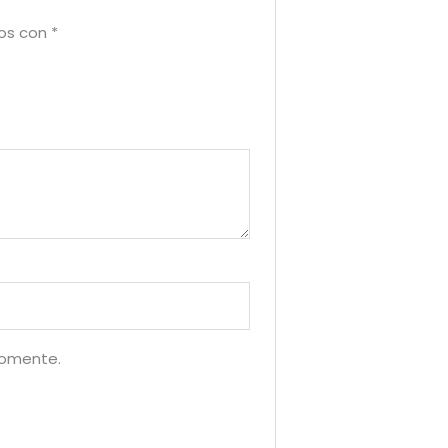
dos con
*
comente.