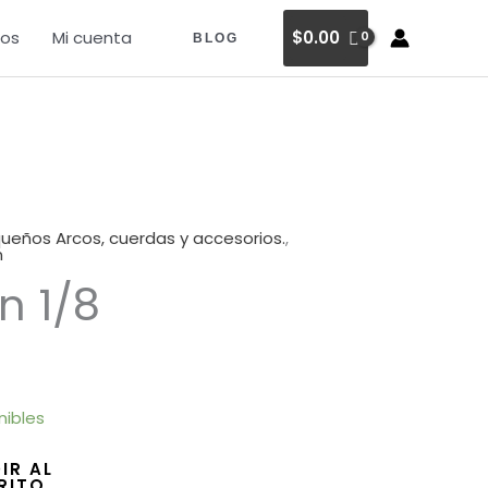
os
Mi cuenta
$
0.00
BLOG
ueños Arcos, cuerdas y accesorios.
,
n
n 1/8
nibles
IR AL
RITO