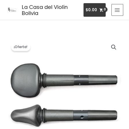
Ir
MAI
La Casa del Violín
$
0.00
al
Bolivia
MEN
contenido
El
El
¡Oferta!
precio
precio
original
actual
era:
es:
$92.00.
$57.50.