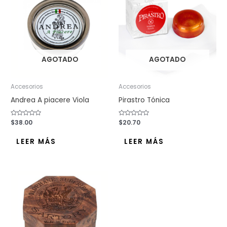
AGOTADO
AGOTADO
Accesorios
Accesorios
Andrea A piacere Viola
Pirastro Tónica
Valorado
$
38.00
Valorado
$
20.70
con
con
0
0
de
de
LEER MÁS
LEER MÁS
5
5