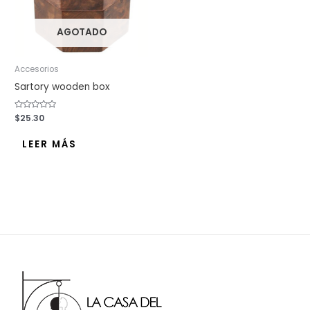
AGOTADO
Accesorios
Sartory wooden box
Valorado
$
25.30
con
0
de
LEER MÁS
5