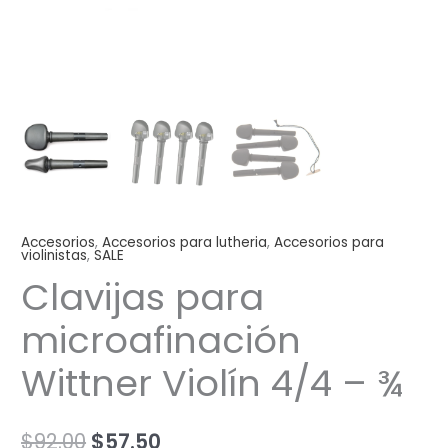
Accesorios
,
Accesorios para lutheria
,
Accesorios para
violinistas
,
SALE
Clavijas para
microafinación
Wittner Violín 4/4 – ¾
$
92.00
$
57.50