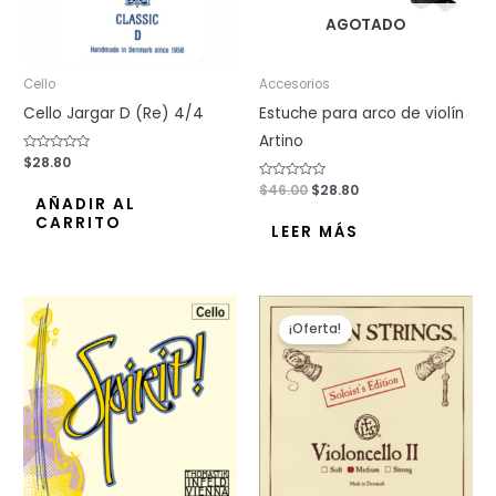
AGOTADO
Cello
Accesorios
Cello Jargar D (Re) 4/4
Estuche para arco de violín
Artino
Valorado
$
28.80
con
0
Valorado
$
46.00
$
28.80
de
con
AÑADIR AL
5
0
CARRITO
de
LEER MÁS
5
El
El
precio
precio
¡Oferta!
original
actual
era:
es:
$48.30.
$36.80.