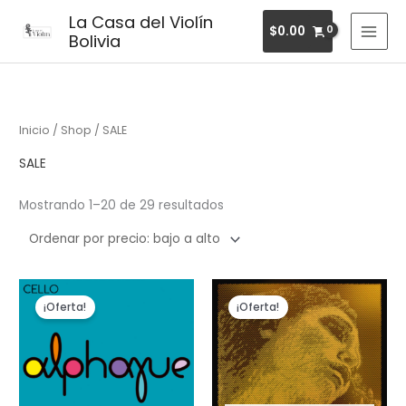
Ir
MAI
La Casa del Violín
$
0.00
al
Bolivia
MEN
contenido
Ordenado
por
precio:
bajo
a
alto
Inicio
/
Shop
/ SALE
SALE
Mostrando 1–20 de 29 resultados
El
El
El
El
precio
precio
precio
precio
¡Oferta!
¡Oferta!
original
actual
original
actual
era:
es:
era:
es:
$122.00.
$100.00.
$23.00.
$17.30.