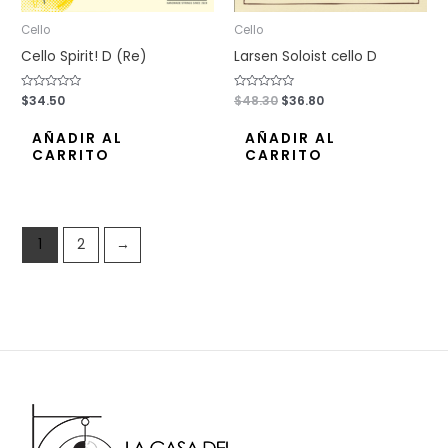
Cello
Cello
Cello Spirit! D (Re)
Larsen Soloist cello D
Valorado
$
34.50
Valorado
$
48.30
$
36.80
con
con
0
0
de
de
AÑADIR AL
AÑADIR AL
5
5
CARRITO
CARRITO
1
2
→