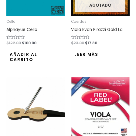
AGOTADO
Cello
Cuerdas
Alphayue Cello
Viola Evah Pirazzi Gold La
Valorado
$
122.00
$
100.00
Valorado
$
23.00
$
17.30
con
con
0
0
de
de
AÑADIR AL
LEER MÁS
5
5
CARRITO