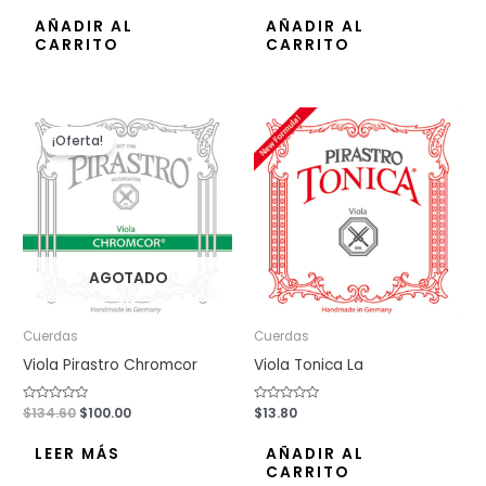
0
0
de
de
AÑADIR AL
AÑADIR AL
5
5
CARRITO
CARRITO
El
El
precio
precio
¡Oferta!
original
actual
era:
es:
$134.60.
$100.00.
AGOTADO
Cuerdas
Cuerdas
Viola Pirastro Chromcor
Viola Tonica La
Valorado
$
134.60
$
100.00
Valorado
$
13.80
con
con
0
0
de
de
LEER MÁS
AÑADIR AL
5
5
CARRITO