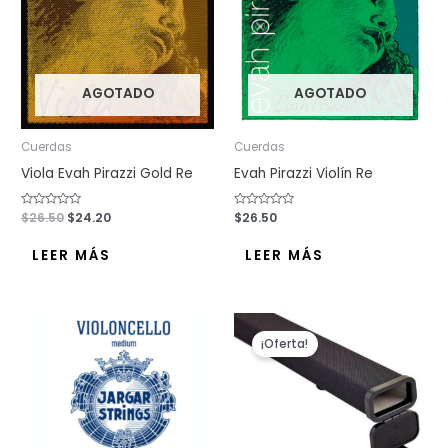
$26.50.
$24.20.
AGOTADO
AGOTADO
Cuerdas
Cuerdas
Viola Evah Pirazzi Gold Re
Evah Pirazzi Violín Re
Valorado
$
26.50
$
24.20
Valorado
$
26.50
con
con
0
0
de
de
LEER MÁS
LEER MÁS
5
5
El
El
precio
precio
¡Oferta!
original
actual
era:
es:
$46.00.
$28.80.