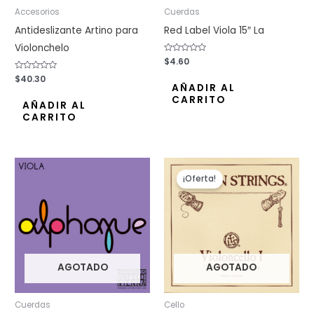
Accesorios
Cuerdas
Antideslizante Artino para
Red Label Viola 15″ La
Violonchelo
Valorado
$
4.60
con
0
Valorado
$
40.30
de
con
AÑADIR AL
5
0
CARRITO
de
AÑADIR AL
5
CARRITO
El
El
precio
precio
¡Oferta!
original
actual
era:
es:
$78.20.
$66.70.
AGOTADO
AGOTADO
Cuerdas
Cello