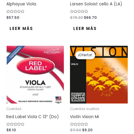
Alphayue Viola
Larsen Soloist cello A (LA)
Valorado
$
57.50
Valorado
$
78.20
$
66.70
con
con
0
0
de
de
LEER MÁS
LEER MÁS
5
5
El
El
precio
precio
¡Oferta!
original
actual
era:
es:
$11.50.
$9.20.
Cuerdas
Cuerdas sueltas
Red Label Viola C 13″ (Do)
Violín Vision Mi
Valorado
$
8.10
Valorado
$
11.50
$
9.20
con
con