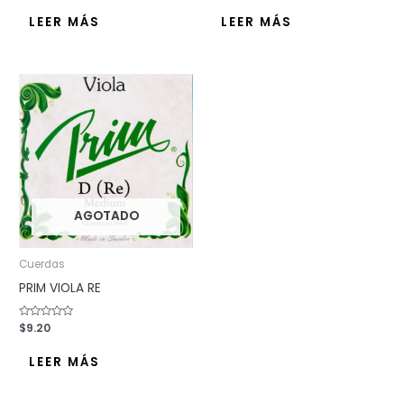
0
0
de
de
LEER MÁS
LEER MÁS
5
5
AGOTADO
Cuerdas
PRIM VIOLA RE
Valorado
$
9.20
con
0
de
LEER MÁS
5