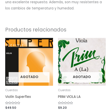
una excelente respuesta. Además, son muy resistentes a
los cambios de temperatura y humedad.
Productos relacionados
AGOTADO
AGOTADO
Cuerdas
Cuerdas
Violín Superflex
PRIM VIOLA LA
Valorado
$
49.50
Valorado
$
9.20
con
con