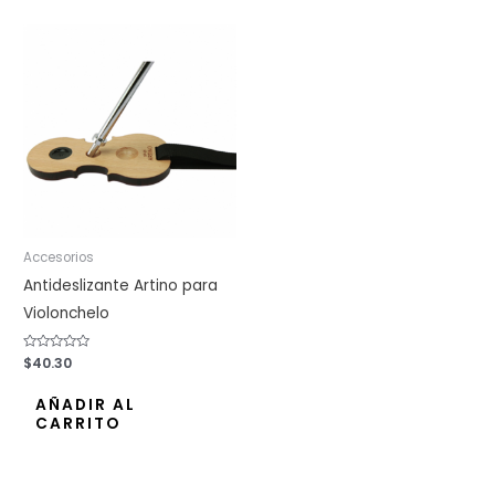
Accesorios
Antideslizante Artino para
Violonchelo
Valorado
$
40.30
con
0
de
AÑADIR AL
5
CARRITO