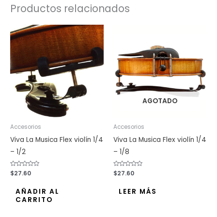
Productos relacionados
AGOTADO
Accesorios
Accesorios
Viva La Musica Flex violín 1/4
Viva La Musica Flex violín 1/4
– 1/2
– 1/8
Valorado
$
27.60
Valorado
$
27.60
con
con
0
0
de
de
AÑADIR AL
LEER MÁS
5
5
CARRITO