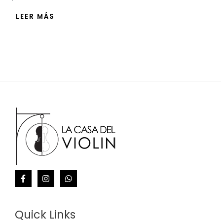
con
0
de
LEER MÁS
5
Quick Links