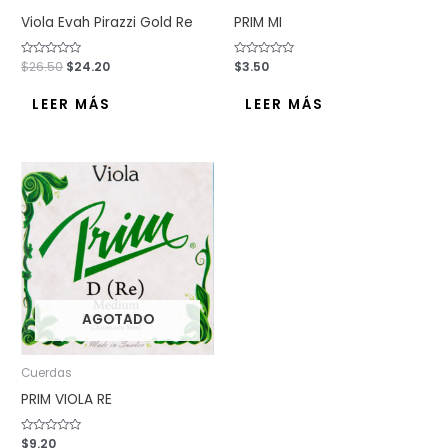
Viola Evah Pirazzi Gold Re
PRIM MI
Valorado
$
26.50
$
24.20
Valorado
$
3.50
con
con
0
0
de
de
LEER MÁS
LEER MÁS
5
5
AGOTADO
Cuerdas
PRIM VIOLA RE
Valorado
$
9.20