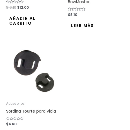
BowMaster
Valorado
$
16.10
$
12.00
con
0
Valorado
$
8.10
de
con
AÑADIR AL
5
0
CARRITO
de
LEER MÁS
5
Accesorios
Sordina Tourte para viola
Valorado
$
4.60
con
0