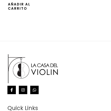
de
AÑADIR AL
5
CARRITO
Quick Links