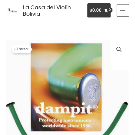
Ir
MAI
La Casa del Violín
$
0.00
al
Bolivia
MEN
contenido
El
El
¡Oferta!
precio
precio
original
actual
era:
es:
$26.50.
$21.90.