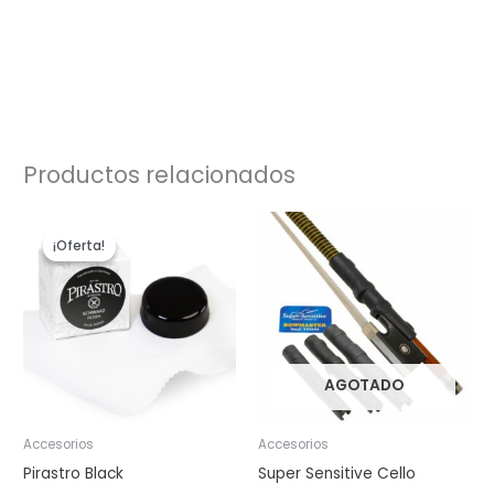
Productos relacionados
El
El
precio
precio
¡Oferta!
¡Oferta!
original
actual
era:
es:
$16.10.
$12.00.
AGOTADO
Accesorios
Accesorios
Pirastro Black
Super Sensitive Cello