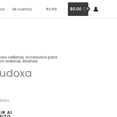
os
Mi cuenta
$
0.00
BLOG
ara cellistas
,
Accesorios para
a violistas
,
Resinas
Eudoxa
cio
tual
ibles
.00.
IR AL
RITO