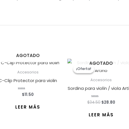
AGOTADO
El
El
AGOTADO
precio
precio
¡Oferta!
¡Oferta!
original
actual
Accesorios
era:
es:
C-Clip Protector para violin
Accesorios
$34.50.
$28.80
Sordina para violín / viola Art
$
11.50
Valorado
con
0
$
34.50
$
28.80
Valorado
de
con
LEER MÁS
5
0
de
LEER MÁS
5