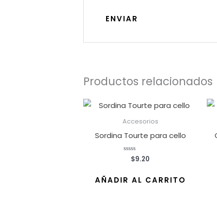
Productos relacionados
Accesorios
Sordina Tourte para cello
$
9.20
Valorado
con
0
de
AÑADIR AL CARRITO
5