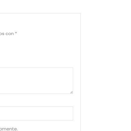
dos con
*
comente.