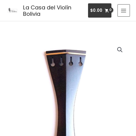
Ir
MAI
La Casa del Violín
$
0.00
al
Bolivia
MEN
contenido