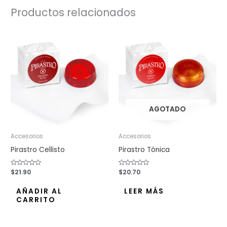
Productos relacionados
AGOTADO
Accesorios
Accesorios
Pirastro Cellisto
Pirastro Tónica
Valorado
$
21.90
Valorado
$
20.70
con
con
0
0
de
de
AÑADIR AL
LEER MÁS
5
5
CARRITO