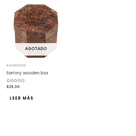
AGOTADO
Accesorios
Sartory wooden box
Valorado
$
25.30
con
0
de
LEER MÁS
5