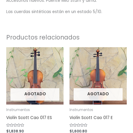
Accesorios nuevos:
Puente Milo Stam y alma.
Las cuerdas sintéticas están en un estado 5/10.
Productos relacionados
AGOTADO
AGOTADO
Instrumentos
Instrumentos
Violín Scott Cao 017 ES
Violín Scott Cao 017 E
Valorado
$
1,838.90
Valorado
$
1,600.80