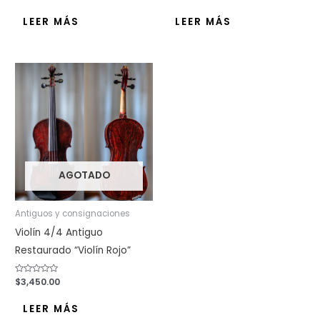
con
con
0
0
de
de
LEER MÁS
LEER MÁS
5
5
AGOTADO
Antiguos y consignaciones
Violín 4/4 Antiguo
Restaurado “Violín Rojo”
Valorado
$
3,450.00
con
0
de
LEER MÁS
5