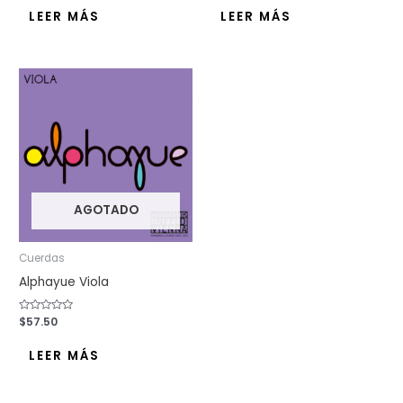
0
0
de
de
LEER MÁS
LEER MÁS
5
5
AGOTADO
Cuerdas
Alphayue Viola
Valorado
$
57.50
con
0
de
LEER MÁS
5