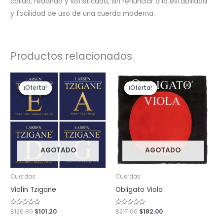
cálido, redondo y sofisticado, sin renunciar a la estabilidad
y facilidad de uso de una cuerda moderna.
Productos relacionados
El
El
El
El
precio
precio
precio
precio
¡Oferta!
¡Oferta!
¡Oferta!
¡Oferta!
original
actual
original
actual
era:
es:
era:
es:
$120.80.
$101.20.
$217.00.
$182.00.
AGOTADO
AGOTADO
Cuerdas
Cuerdas
Violín Tzigane
Obligato Viola
Valorado
$
120.80
$
101.20
Valorado
$
217.00
$
182.00
con
con