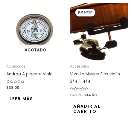
El
El
precio
precio
¡Oferta!
¡Oferta!
original
actual
era:
es:
$43.70.
$34.50.
AGOTADO
Accesorios
Accesorios
Andrea A piacere Viola
Viva La Musica Flex violín
3/4 – 4/4
Valorado
$
38.00
con
0
Valorado
$
43.70
$
34.50
de
con
LEER MÁS
5
0
de
AÑADIR AL
5
CARRITO
El
El