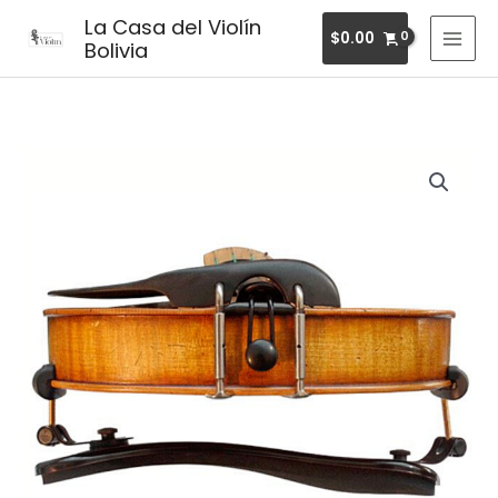
Ir
MAI
La Casa del Violín
$
0.00
al
Bolivia
MEN
contenido