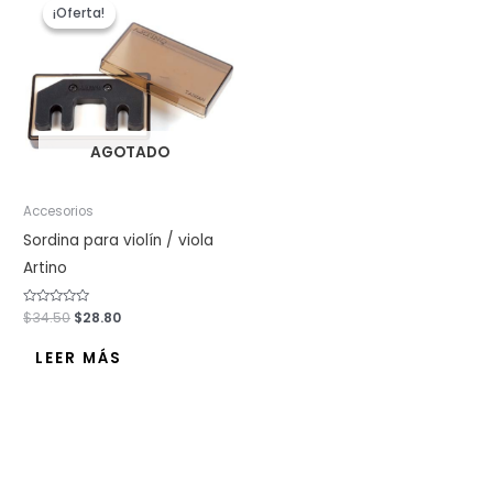
precio
precio
¡Oferta!
¡Oferta!
original
actual
era:
es:
$34.50.
$28.80.
AGOTADO
Accesorios
Sordina para violín / viola
Artino
Valorado
$
34.50
$
28.80
con
0
de
LEER MÁS
5