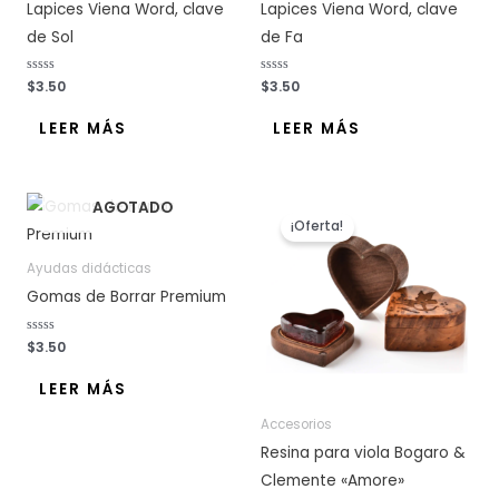
Lapices Viena Word, clave
Lapices Viena Word, clave
de Sol
de Fa
V
$
3.50
V
$
3.50
a
a
l
l
o
o
LEER MÁS
LEER MÁS
r
r
a
a
d
d
o
o
c
c
o
o
El
El
AGOTADO
n
n
precio
precio
0
0
¡Oferta!
d
d
original
actual
e
e
era:
es:
5
5
Ayudas didácticas
$36.80.
$31.10.
Gomas de Borrar Premium
V
$
3.50
a
l
o
LEER MÁS
r
a
d
Accesorios
o
c
Resina para viola Bogaro &
o
n
Clemente «Amore»
0
d