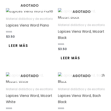
c
c
o
o
AGOTADO
n
n
0
0
AGOTADO
d
d
e
e
5
5
Material didáctico y de escritorio
Lapices Viena Word Piano
Material didáctico y de escritorio
Lapices Viena Word, Mozart
V
$
3.50
Black
a
l
o
LEER MÁS
r
V
$
3.50
a
a
d
l
o
o
LEER MÁS
c
r
o
a
n
d
0
o
d
c
e
o
5
AGOTADO
AGOTADO
n
0
d
e
5
Material didáctico y de escritorio
Material didáctico y de escritorio
Lapices Viena Word, Mozart
Lapices Viena Word, Bach
White
Black