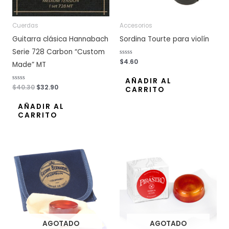
Cuerdas
Accesorios
Guitarra clásica Hannabach
Sordina Tourte para violín
Serie 728 Carbon “Custom
V
$
4.60
Made” MT
a
l
o
AÑADIR AL
r
V
$
40.30
$
32.90
CARRITO
a
a
d
l
o
o
AÑADIR AL
c
r
o
CARRITO
a
n
d
0
o
d
c
e
o
5
n
0
d
e
5
AGOTADO
AGOTADO