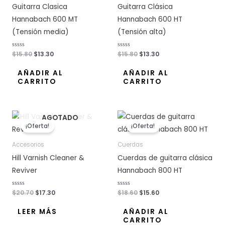
Guitarra Clasica
Guitarra Clásica
Hannabach 600 MT
Hannabach 600 HT
(Tensión media)
(Tensión alta)
V
$
15.80
$
13.30
V
$
15.80
$
13.30
a
a
l
l
o
o
AÑADIR AL
AÑADIR AL
r
r
CARRITO
CARRITO
a
a
d
d
o
o
c
c
o
o
n
n
El
El
El
El
0
0
AGOTADO
d
d
precio
precio
precio
precio
e
e
¡Oferta!
¡Oferta!
original
actual
original
actual
5
5
era:
es:
era:
es:
Accesorios
Cuerdas
$20.70.
$17.30.
$18.60.
$15.60.
Hill Varnish Cleaner &
Cuerdas de guitarra clásica
Reviver
Hannabach 800 HT
V
$
20.70
$
17.30
V
$
18.60
$
15.60
a
a
l
l
o
o
LEER MÁS
AÑADIR AL
r
r
CARRITO
a
a
d
d