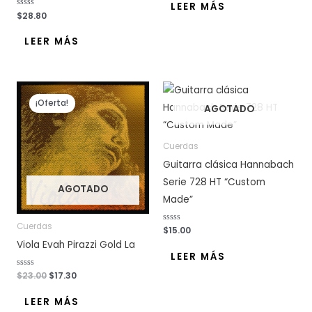
o
LEER MÁS
r
V
$
28.80
a
a
d
l
o
o
LEER MÁS
c
r
o
a
n
d
0
o
d
c
e
o
El
El
5
n
precio
precio
0
¡Oferta!
d
AGOTADO
original
actual
e
era:
es:
5
$23.00.
$17.30.
Cuerdas
Guitarra clásica Hannabach
Serie 728 HT “Custom
AGOTADO
Made”
Cuerdas
V
$
15.00
a
Viola Evah Pirazzi Gold La
l
o
LEER MÁS
r
a
V
$
23.00
$
17.30
d
a
o
l
c
o
o
LEER MÁS
r
n