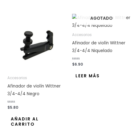
o
c
o
n
0
AGOTADO
d
e
5
Accesorios
Afinador de violín Wittner
3/4-4/4 Niquelado
V
$
6.90
a
l
o
LEER MÁS
r
Accesorios
a
d
Afinador de violín Wittner
o
c
3/4-4/4 Negro
o
n
0
d
V
$
5.80
e
a
5
l
o
AÑADIR AL
r
CARRITO
a
d
o
c
o