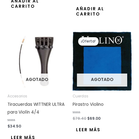
AÑADIR AL
r
l
CARRITO
a
o
AÑADIR AL
d
r
o
CARRITO
a
c
d
o
o
n
c
0
o
d
n
e
El
El
0
5
d
precio
precio
e
¡Oferta!
original
actual
5
era:
es:
$79.40.
$69.00.
AGOTADO
AGOTADO
Accesorios
Cuerdas
Tiracuerdas WITTNER ULTRA
Pirastro Violino
para Violín 4/4
V
$
79.40
$
69.00
a
l
V
$
34.50
o
a
LEER MÁS
r
l
a
o
LEER MÁS
d