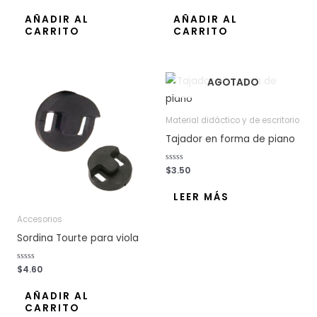
l
l
o
o
AÑADIR AL
AÑADIR AL
r
r
CARRITO
CARRITO
a
a
d
d
o
o
c
c
o
o
n
n
0
0
AGOTADO
d
d
e
e
5
5
Material didáctico y de escritorio
Tajador en forma de piano
V
$
3.50
a
l
o
LEER MÁS
r
a
d
Accesorios
o
c
Sordina Tourte para viola
o
n
0
d
V
$
4.60
e
a
5
l
o
AÑADIR AL
r
CARRITO
a
d