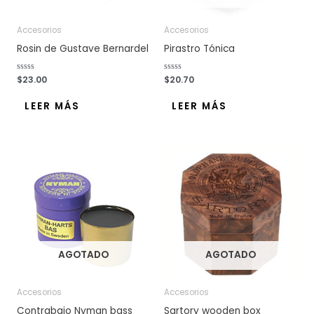
Accesorios
Accesorios
Rosin de Gustave Bernardel
Pirastro Tónica
V
$
23.00
V
$
20.70
a
a
l
l
o
o
LEER MÁS
LEER MÁS
r
r
a
a
d
d
o
o
c
c
o
o
n
n
0
0
d
d
e
e
5
5
AGOTADO
AGOTADO
Accesorios
Accesorios
Contrabajo Nyman bass
Sartory wooden box