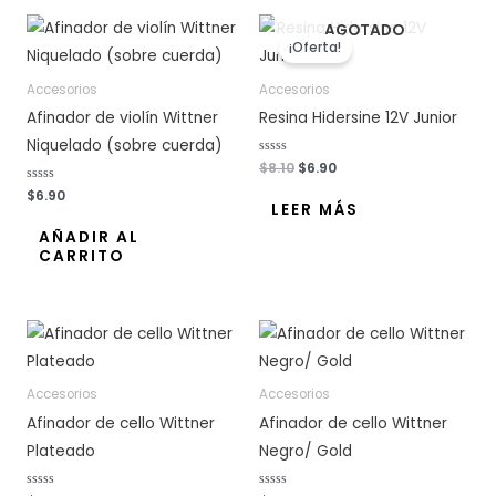
n
El
El
0
AGOTADO
d
precio
precio
e
¡Oferta!
original
actual
5
era:
es:
Accesorios
Accesorios
$8.10.
$6.90.
Afinador de violín Wittner
Resina Hidersine 12V Junior
Niquelado (sobre cuerda)
V
$
8.10
$
6.90
a
l
V
$
6.90
o
a
LEER MÁS
r
l
a
o
AÑADIR AL
d
r
o
CARRITO
a
c
d
o
o
n
c
0
o
d
n
e
0
5
d
e
5
Accesorios
Accesorios
Afinador de cello Wittner
Afinador de cello Wittner
Plateado
Negro/ Gold