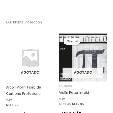
Our Plants Collection
El
El
precio
precio
¡Oferta!
original
actual
era:
es:
$178.30.
$149.50.
AGOTADO
AGOTADO
Cuerdas
Arco I Violini Fibra de
Violín Peter Infeld
Carbono Profesional
V
$
178.30
$
149.50
V
$
184.00
a
a
l
l
o
o