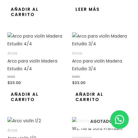
a
a
l
l
o
o
AÑADIR AL
LEER MÁS
r
r
CARRITO
a
a
d
d
o
o
c
c
o
o
n
n
0
0
d
d
e
e
5
5
Arcos
Arcos
Arco para violín Madera
Arco para violín Madera
Estudio 4/4
Estudio 3/4
V
$
33.00
V
$
33.00
a
a
l
l
o
o
AÑADIR AL
AÑADIR AL
r
r
CARRITO
CARRITO
a
a
d
d
o
o
c
c
o
o
n
n
0
0
AGOTADO
d
d
e
e
5
5
Arcos