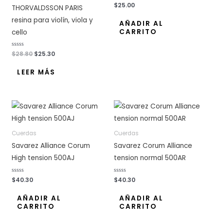
V
$
25.00
THORVALDSSON PARIS
a
l
resina para violín, viola y
o
AÑADIR AL
r
CARRITO
cello
a
d
o
c
o
V
$
28.80
$
25.30
n
a
0
l
d
o
LEER MÁS
e
r
5
a
d
o
c
o
n
0
d
e
5
Cuerdas
Cuerdas
Savarez Alliance Corum
Savarez Corum Alliance
High tension 500AJ
tension normal 500AR
V
$
40.30
V
$
40.30
a
a
l
l
o
o
AÑADIR AL
AÑADIR AL
r
r
CARRITO
CARRITO
a
a
d
d
o
o