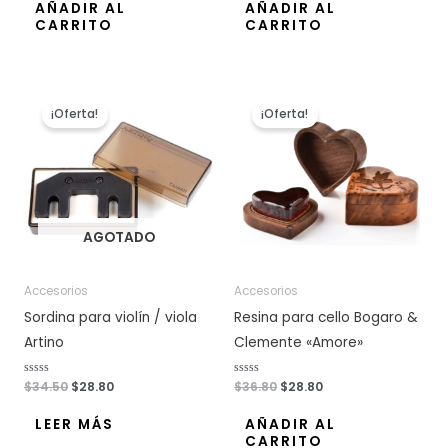
o
o
AÑADIR AL
AÑADIR AL
r
r
CARRITO
CARRITO
a
a
d
d
o
o
c
c
o
o
n
n
El
El
El
El
0
0
d
d
precio
precio
precio
precio
e
e
¡Oferta!
¡Oferta!
original
actual
original
actual
5
5
era:
es:
era:
es:
$34.50.
$28.80.
$36.80.
$28.80.
AGOTADO
Accesorios
Accesorios
Sordina para violín / viola
Resina para cello Bogaro &
Artino
Clemente «Amore»
V
$
34.50
$
28.80
V
$
36.80
$
28.80
a
a
l
l
o
o
LEER MÁS
AÑADIR AL
r
r
CARRITO
a
a