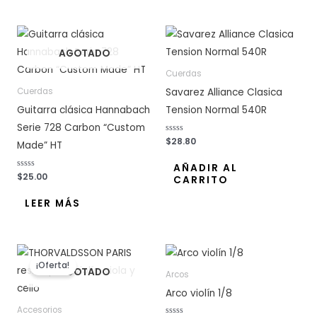
c
c
o
o
n
n
0
0
d
d
e
e
AGOTADO
5
5
Cuerdas
Savarez Alliance Clasica
Cuerdas
Guitarra clásica Hannabach
Tension Normal 540R
Serie 728 Carbon “Custom
V
$
28.80
Made” HT
a
l
o
AÑADIR AL
r
V
$
25.00
CARRITO
a
a
d
l
o
o
LEER MÁS
c
r
o
a
n
d
0
o
d
c
e
o
El
El
5
n
precio
precio
0
¡Oferta!
d
AGOTADO
original
actual
Arcos
e
era:
es:
5
Arco violín 1/8
$28.80.
$25.30.
Accesorios