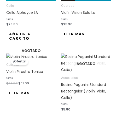
Cello
Cuerdas
Cello Alphayue LA
Violín Vision Solo La
V
$
28.80
V
$
25.30
a
a
l
l
o
o
AÑADIR AL
LEER MÁS
r
r
CARRITO
a
a
d
d
o
o
c
c
o
o
AGOTADO
n
n
El
El
0
0
d
d
precio
precio
e
e
¡Oferta!
AGOTADO
original
actual
5
5
Cuerdas
era:
es:
Violín Pirastro Tonica
$72.50.
$61.00.
Accesorios
V
$
72.50
$
61.00
Resina Paganini Standard
a
l
Rectangular (Violín, Viola,
o
LEER MÁS
r
Cello)
a
d
o
c
o
V
$
5.80
n
a
0
l