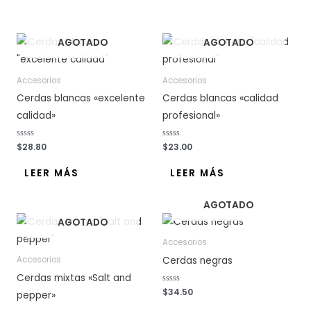
o
o
c
c
o
o
n
n
0
0
AGOTADO
AGOTADO
d
d
e
e
5
5
Accesorios
Accesorios
Cerdas blancas «excelente
Cerdas blancas «calidad
calidad»
profesional»
V
$
28.80
V
$
23.00
a
a
l
l
o
o
LEER MÁS
LEER MÁS
r
r
a
a
d
d
o
o
AGOTADO
c
c
o
o
AGOTADO
n
n
0
0
d
d
Accesorios
e
e
5
5
Cerdas negras
Accesorios
Cerdas mixtas «Salt and
V
$
34.50
pepper»
a
l