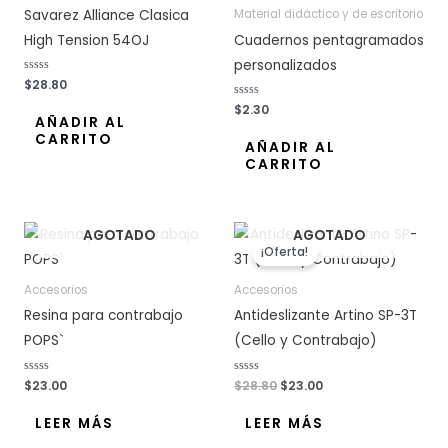
Savarez Alliance Clasica
Material didáctico y de escritorio
High Tension 54OJ
Cuadernos pentagramados
personalizados
V
$
28.80
a
l
V
$
2.30
o
a
AÑADIR AL
r
l
CARRITO
a
o
AÑADIR AL
d
r
o
CARRITO
a
c
d
o
o
n
c
0
o
d
n
e
El
El
0
AGOTADO
AGOTADO
5
d
precio
precio
e
¡Oferta!
original
actual
5
era:
es:
Accesorios
Accesorios
$28.80.
$23.00.
Resina para contrabajo
Antideslizante Artino SP-3T
POPS`
(Cello y Contrabajo)
V
$
23.00
V
$
28.80
$
23.00
a
a
l
l
o
o
LEER MÁS
LEER MÁS
r
r
a
a